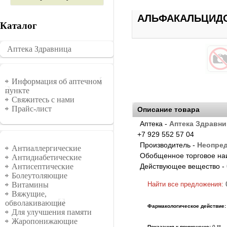
АЛЬФАКАЛЬЦИДОЛ
Каталог
Аптека Здравница
�������
Информация
Информация об аптечном
пункте
Свяжитесь с нами
Прайс-лист
Описание товара
Аптека -
Аптека Здравни
+7 929 552 57 04
Группы
Производитель -
Неопре
Антиаллергические
Обобщенное торговое на
Антидиабетические
Действующее вещество -
Антисептические
Болеутоляющие
Найти все предложения:
Витамины
Вяжущие,
обволакивающие
Фармакологическое действие:
Для улучшения памяти
Жаропонижающие
Показания к примененю:
0 **