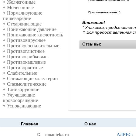
Желчегонные
Мочегонные
Нормализующие
Противопоказания:
0
пищеварение
Внимание!
Отхаркивающие
* Упаковка, представлен
Понижающие давление
** Вся предоставленная 
Понижающие кислотность
Противовирусные
Отзывы:
Противовоспалительные
Противоглистные
Противогрибковые
Противокашлевые
Противорвотные
Слабительные
Снижающие холестерин
Спазмолитические
Тонизирующие
Улучшающие
кровообращение
Успокаивающие
Главная
О нас
©
moapteka.ru
АДРЕС: