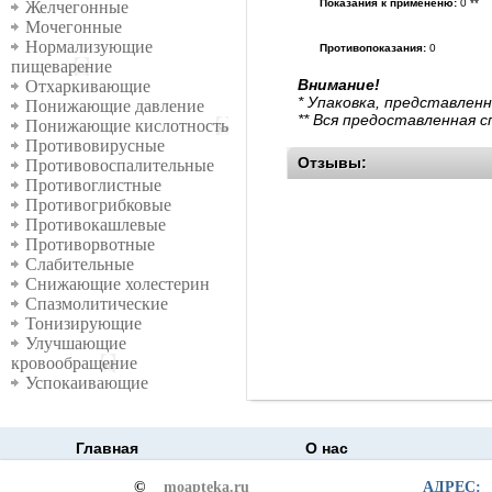
Показания к примененю:
0 **
Желчегонные
Мочегонные
Нормализующие
Противопоказания:
0
пищеварение
Внимание!
Отхаркивающие
* Упаковка, представлен
Понижающие давление
** Вся предоставленная 
Понижающие кислотность
Противовирусные
Отзывы:
Противовоспалительные
Противоглистные
Противогрибковые
Противокашлевые
Противорвотные
Слабительные
Снижающие холестерин
Спазмолитические
Тонизирующие
Улучшающие
кровообращение
Успокаивающие
Главная
О нас
©
moapteka.ru
АДРЕС: