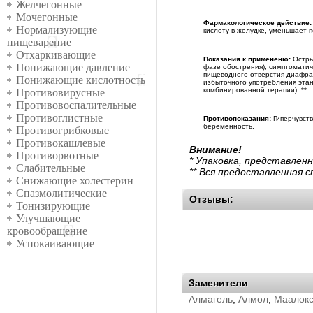
Желчегонные
Мочегонные
Фармакологическое действие:
Нормализующие
кислоту в желудке, уменьшает 
пищеварение
Отхаркивающие
Показания к примененю:
Острый
Понижающие давление
фазе обострения); симптоматич
пищеводного отверстия диафраг
Понижающие кислотность
избыточного употребления этан
комбинированной терапии). **
Противовирусные
Противовоспалительные
Противоглистные
Противопоказания:
Гиперчувст
беременность.
Противогрибковые
Противокашлевые
Внимание!
Противорвотные
* Упаковка, представлен
Слабительные
** Вся предоставленная 
Снижающие холестерин
Спазмолитические
Отзывы:
Тонизирующие
Улучшающие
кровообращение
Успокаивающие
Заменители
Алмагель
,
Алмол
,
Маалок