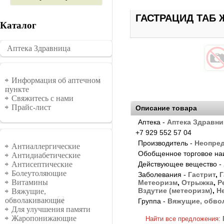
ГАСТРАЦИД ТАБ 
Каталог
Аптека Здравница
�������
Информация
Информация об аптечном
пункте
Свяжитесь с нами
Прайс-лист
Описание товара
Аптека -
Аптека Здравни
+7 929 552 57 04
Группы
Производитель -
Неопре
Антиаллергические
Обобщенное торговое на
Антидиабетические
Действующее вещество -
Антисептические
Болеутоляющие
Заболевания -
Гастрит
,
Г
Витамины
Метеоризм
,
Отрыжка
,
Р
Вздутие (метеоризм)
,
Н
Вяжущие,
обволакивающие
Группа -
Вяжущие, обв
Для улучшения памяти
Жаропонижающие
Найти все предложения: